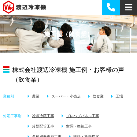
施工例（飲食業）
株式会社渡辺冷凍機 施工例・お客様の声
（飲食業）
業種別
農業
スーパー・小売店
飲食業
工場
対応工事別
冷凍冷蔵工事
プレハブパネル工事
冷媒配管工事
空調・換気工事
各種機器更新工事
設計・改善提案