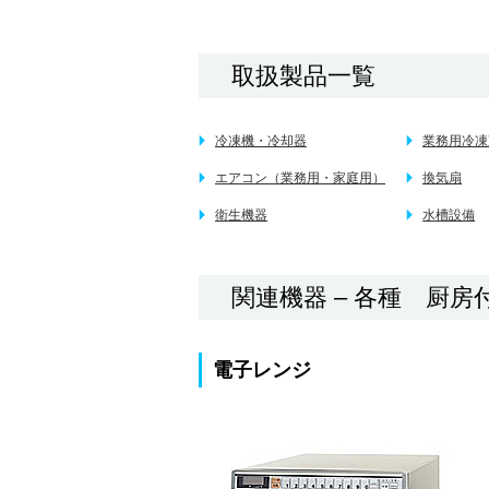
取扱製品一覧
冷凍機・冷却器
業務用冷凍
エアコン（業務用・家庭用）
換気扇
衛生機器
水槽設備
関連機器 – 各種 厨
電子レンジ